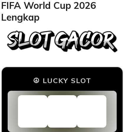
FIFA World Cup 2026
Lengkap
☮︎ LUCKY SLOT