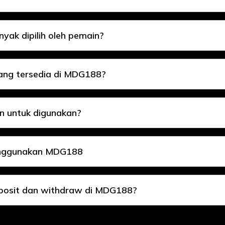
ak dipilih oleh pemain?
yang tersedia di MDG188?
 untuk digunakan?
enggunakan MDG188
posit dan withdraw di MDG188?