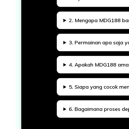
2. Mengapa MDG188 bany
3. Permainan apa saja 
4. Apakah MDG188 aman
5. Siapa yang cocok m
6. Bagaimana proses de